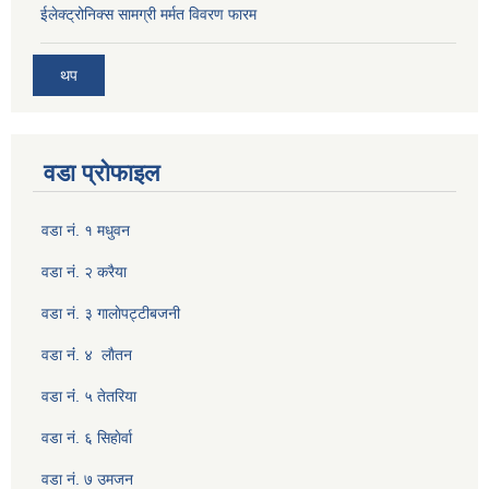
ईलेक्ट्रोनिक्स सामग्री मर्मत विवरण फारम
थप
वडा प्रोफाइल
वडा नं. १ मधुवन
वडा नं. २ करैया
वडा नं. ३ गालाेपट्टीबजनी
वडा नंं. ४ लाैतन
वडा नंं. ५ तेतरिया
वडा नं. ६ सिहाेर्वा
वडा नं. ७ उमजन