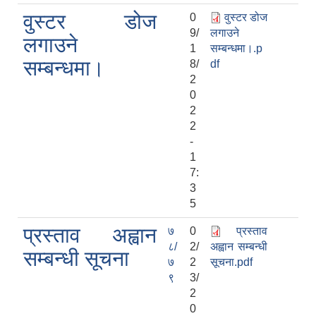
वुस्टर डोज
0
वुस्टर डोज
9/
लगाउने
लगाउने
1
सम्बन्धमा।.p
सम्बन्धमा।
8/
df
2
0
2
2
-
1
7:
3
5
प्रस्ताव अह्वान
७
0
प्रस्ताव
८/
2/
अह्वान सम्बन्धी
सम्बन्धी सूचना
७
2
सूचना.pdf
९
3/
2
0