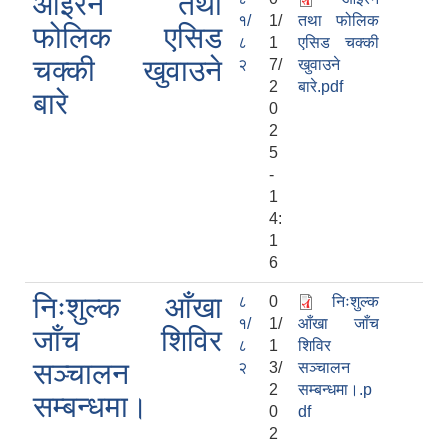
आईरन तथा
१/
1/
तथा फोलिक
फोलिक एसिड
८
1
एसिड चक्की
चक्की खुवाउने
२
7/
खुवाउने
2
बारे.pdf
बारे
0
2
5
-
1
4:
1
6
निःशुल्क आँखा
८
0
निःशुल्क
१/
1/
आँखा जाँच
जाँच शिविर
८
1
शिविर
सञ्चालन
२
3/
सञ्चालन
2
सम्बन्धमा।.p
सम्बन्धमा।
0
df
2