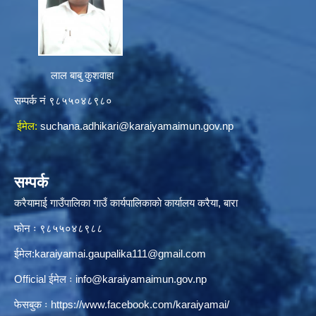
लाल बाबु कुशवाहा
सम्पर्क नं ९८५५०४८९८०
ईमेल:
suchana.adhikari@karaiyamaimun.gov.np
सम्पर्क
करैयामाई गाउँपालिका गाउँ कार्यपालिकाकाे कार्यालय करैया, बारा
फाेन ः ‌९८५५०४८९८८
ईमेल:
karaiyamai.gaupalika111@gmail.com
Official ईमेल ः
info@karaiyamaimun.gov.np
फेसबुक ः
https://www.facebook.com/karaiyamai/