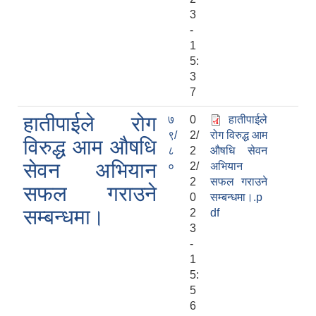
3
-
1
5:
3
7
हातीपाईले रोग
७
0
हातीपाईले
९/
2/
रोग विरुद्ध आम
विरुद्ध आम औषधि
८
2
औषधि सेवन
सेवन अभियान
०
2/
अभियान
2
सफल गराउने
सफल गराउने
0
सम्बन्धमा।.p
सम्बन्धमा।
2
df
3
-
1
5:
5
6