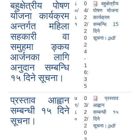
बहुक्षेत्रीय पोषण
८
0
बहुक्षेत्रीय
०/
4/
पोषण योजना
योजना कार्यक्रम
८
2
कार्यक्रम
अन्तर्गत महिला
१
2/
सम्बन्धि 15
2
दिने
सहकारी वा
0
सूचना।.pdf
समुहमा ङ्कय
2
4
आर्जनका लागि
-
अनुदान सम्बन्धि
1
6:
१५ दिने सूचना।
3
5
प्रस्ताव आह्वान
७
0
प्रस्ताव
९/
3/
आह्वान
सम्बन्धी १५ दिने
८
2
सम्बन्धी १५
सूचना।
०
2/
दिने
2
सूचना।.pdf
0
2