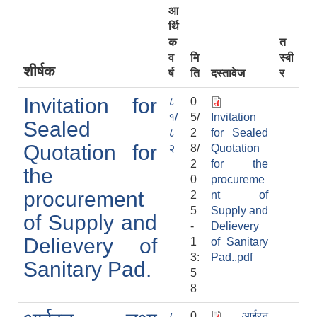
आ
र्थि
क
त
व
मि
स्बी
शीर्षक
र्ष
ति
दस्तावेज
र
Invitation for
८
0
१/
5/
Invitation
Sealed
८
2
for Sealed
Quotation for
२
8/
Quotation
2
for the
the
0
procureme
procurement
2
nt of
5
Supply and
of Supply and
-
Delievery
Delievery of
1
of Sanitary
3:
Pad..pdf
Sanitary Pad.
5
8
८
0
आईरन