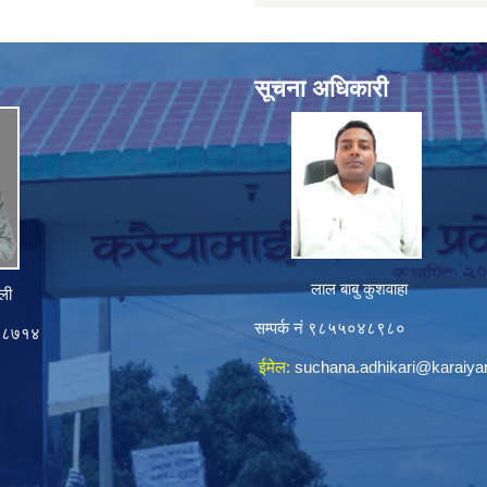
सूचना अधिकारी
लाल बाबु कुशवाहा
ली
सम्पर्क नं ९८५५०४८९८०
०४८७१४
ईमेल:
suchana.adhikari@karaiy