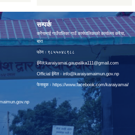
सम्पर्क
करैयामाई गाउँपालिका गाउँ कार्यपालिकाकाे कार्यालय करैया,
बारा
फाेन ः ‌९८५५०४८९८८
ईमेल:
karaiyamai.gaupalika111@gmail.com
Official ईमेल ः
info@karaiyamaimun.gov.np
फेसबुक ः
https://www.facebook.com/karaiyamai/
amaimun.gov.np