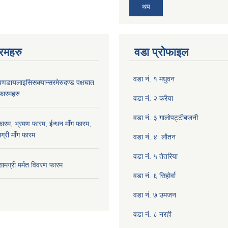
थप
रमहरु
वडा प्रोफाइल
वडा नं. १ मधुवन
रोपणडायलाइसिसक्यान्सरमेरुदण्ड पक्षघात
 फारमहरु
वडा नं. २ करैया
वडा नं. ३ गालाेपट्टीबजनी
फारम, भ्रमण फारम, ईन्धन माँग फारम,
ग्री माँग फारम
वडा नंं. ४ लाैतन
वडा नंं. ५ तेतरिया
 सामग्री मर्मत विवरण फारम
वडा नं. ६ सिहाेर्वा
वडा नं. ७ उमजन
वडा नं. ८ नरही