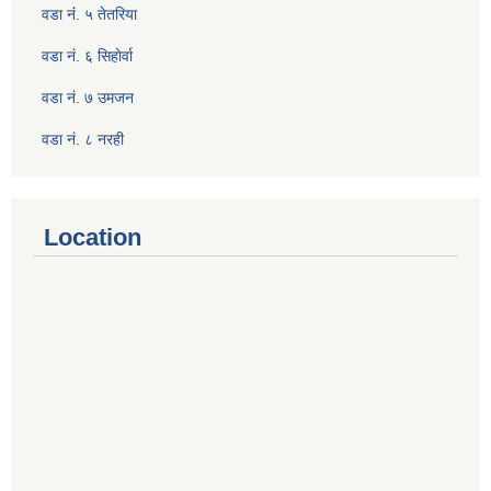
वडा नंं. ५ तेतरिया
वडा नं. ६ सिहाेर्वा
वडा नं. ७ उमजन
वडा नं. ८ नरही
Location