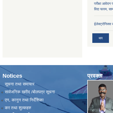
परीक्षा आवेदन 
विदा फारम, साम
ईलेक्ट्रोनिक्स
थप
Notices
प्रवक्ता
सूचना तथा समाचार
सार्वजनिक खरीद /बोलपत्र सूचना
एन, कानुन तथा निर्देशिका
कर तथा शुल्कहरु