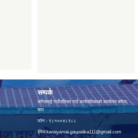
सम्पर्क
करैयामाई गाउँपालिका गाउँ कार्यपालिकाकाे कार्यालय करैया,
बारा
फाेन ः ‌९८५५०४८९८८
ईमेल:
karaiyamai.gaupalika111@gmail.com