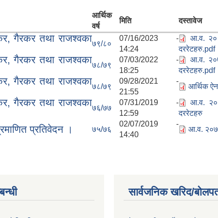
आर्थिक
मिति
दस्तावेज
वर्ष
र, गैरकर तथा राजश्वका
07/16/2023 -
आ.व. २०८
७९/८०
14:24
दररेटहरु.pdf
र, गैरकर तथा राजश्वका
07/03/2022 -
आ.व. २०७
७८/७९
18:25
दररेटहरु.pdf
र, गैरकर तथा राजश्वका
09/28/2021 -
७८/७९
आर्थिक ऐ
21:55
र, गैरकर तथा राजश्वका
07/31/2019 -
आ.व. २०६
७६/७७
12:59
दररेटहरु
02/07/2019 -
रमाणित प्रतिवेदन ।
७५/७६
आ.व. २०७५
14:40
्बन्धी
सार्वजनिक खरिद/बोलपत