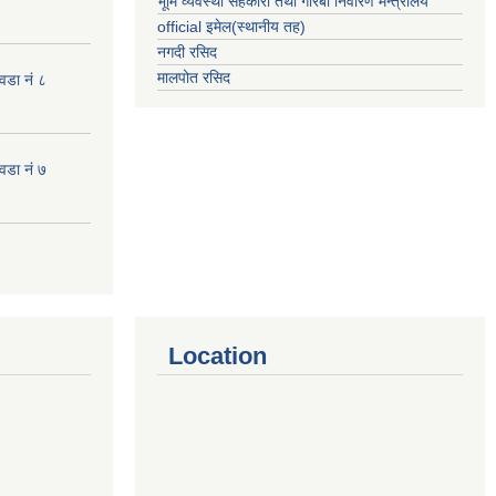
भूमि व्यवस्था सहकारी तथा गरिबी निवारण मन्त्रालय
official इमेल(स्थानीय तह)
नगदी रसिद
मालपोत रसिद
 वडा नं ८
 वडा नं ७
Location