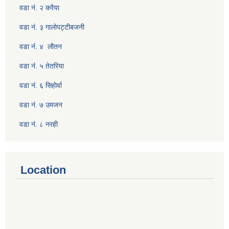
वडा नं. २ करैया
वडा नं. ३ गालाेपट्टीबजनी
वडा नंं. ४ लाैतन
वडा नंं. ५ तेतरिया
वडा नं. ६ सिहाेर्वा
वडा नं. ७ उमजन
वडा नं. ८ नरही
Location