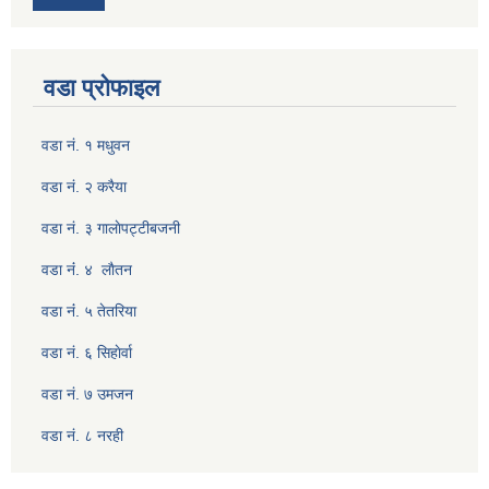
वडा प्रोफाइल
वडा नं. १ मधुवन
वडा नं. २ करैया
वडा नं. ३ गालाेपट्टीबजनी
वडा नंं. ४ लाैतन
वडा नंं. ५ तेतरिया
वडा नं. ६ सिहाेर्वा
वडा नं. ७ उमजन
वडा नं. ८ नरही