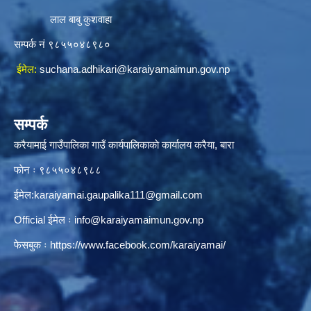
लाल बाबु कुशवाहा
सम्पर्क नं ९८५५०४८९८०
ईमेल:
suchana.adhikari@karaiyamaimun.gov.np
सम्पर्क
करैयामाई गाउँपालिका गाउँ कार्यपालिकाकाे कार्यालय करैया, बारा
फाेन ः ‌९८५५०४८९८८
ईमेल:
karaiyamai.gaupalika111@gmail.com
Official ईमेल ः
info@karaiyamaimun.gov.np
फेसबुक ः
https://www.facebook.com/karaiyamai/