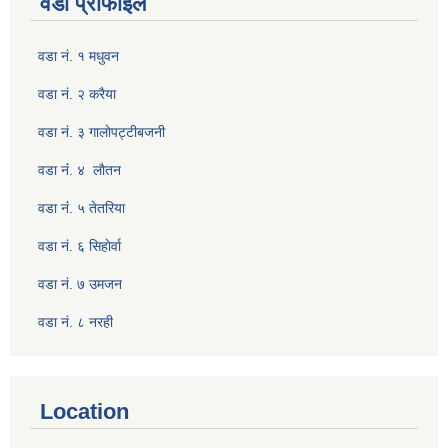
वडा प्रोफाइल
वडा नं. १ मधुवन
वडा नं. २ करैया
वडा नं. ३ गालाेपट्टीबजनी
वडा नंं. ४ लाैतन
वडा नंं. ५ तेतरिया
वडा नं. ६ सिहाेर्वा
वडा नं. ७ उमजन
वडा नं. ८ नरही
Location