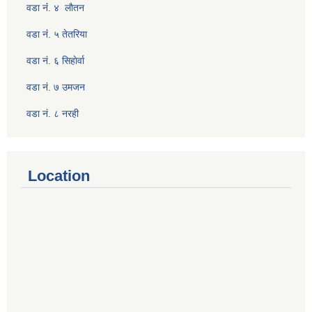
वडा नंं. ४ लाैतन
वडा नंं. ५ तेतरिया
वडा नं. ६ सिहाेर्वा
वडा नं. ७ उमजन
वडा नं. ८ नरही
Location