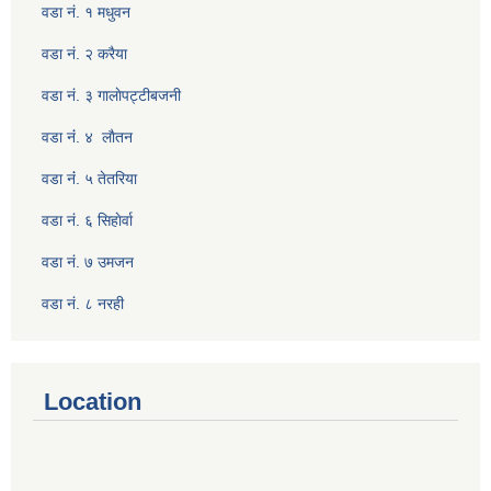
वडा नं. १ मधुवन
वडा नं. २ करैया
वडा नं. ३ गालाेपट्टीबजनी
वडा नंं. ४ लाैतन
वडा नंं. ५ तेतरिया
वडा नं. ६ सिहाेर्वा
वडा नं. ७ उमजन
वडा नं. ८ नरही
Location