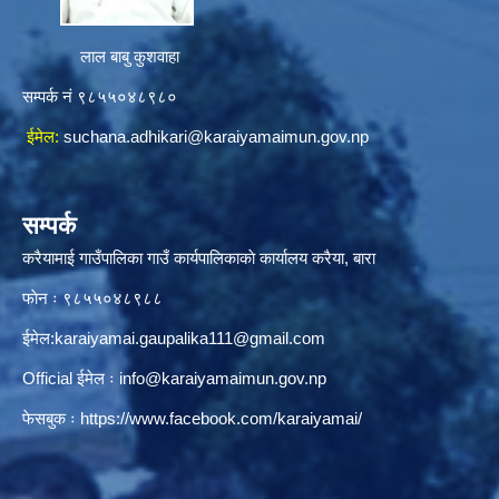
लाल बाबु कुशवाहा
सम्पर्क नं ९८५५०४८९८०
ईमेल:
suchana.adhikari@karaiyamaimun.gov.np
सम्पर्क
करैयामाई गाउँपालिका गाउँ कार्यपालिकाकाे कार्यालय करैया, बारा
फाेन ः ‌९८५५०४८९८८
ईमेल:
karaiyamai.gaupalika111@gmail.com
Official ईमेल ः
info@karaiyamaimun.gov.np
फेसबुक ः
https://www.facebook.com/karaiyamai/