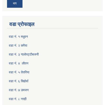
थप
वडा प्रोफाइल
वडा नं. १ मधुवन
वडा नं. २ करैया
वडा नं. ३ गालाेपट्टीबजनी
वडा नंं. ४ लाैतन
वडा नंं. ५ तेतरिया
वडा नं. ६ सिहाेर्वा
वडा नं. ७ उमजन
वडा नं. ८ नरही