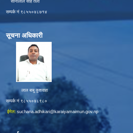
सोनालाल साह तेली
सम्पर्क नं ९८५५०४८७१४
सूचना अधिकारी
लाल बाबु कुशवाहा
सम्पर्क नं ९८५५०४८९८०
ईमेल:
suchana.adhikari@karaiyamaimun.gov.np