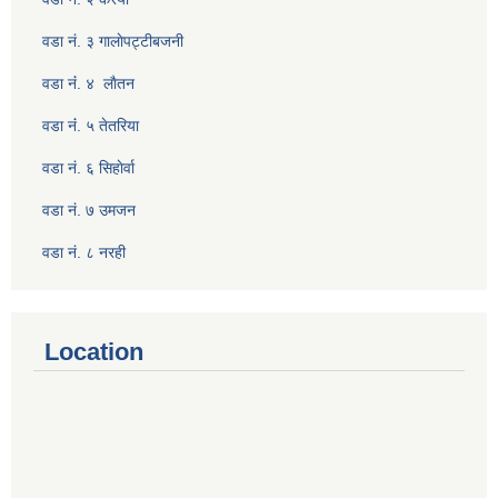
वडा नं. ३ गालाेपट्टीबजनी
वडा नंं. ४ लाैतन
वडा नंं. ५ तेतरिया
वडा नं. ६ सिहाेर्वा
वडा नं. ७ उमजन
वडा नं. ८ नरही
Location