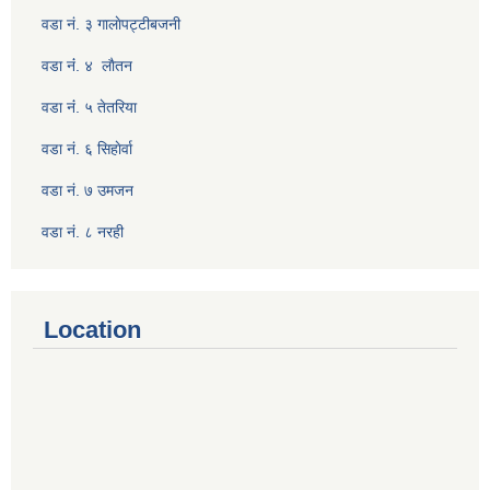
वडा नं. ३ गालाेपट्टीबजनी
वडा नंं. ४ लाैतन
वडा नंं. ५ तेतरिया
वडा नं. ६ सिहाेर्वा
वडा नं. ७ उमजन
वडा नं. ८ नरही
Location