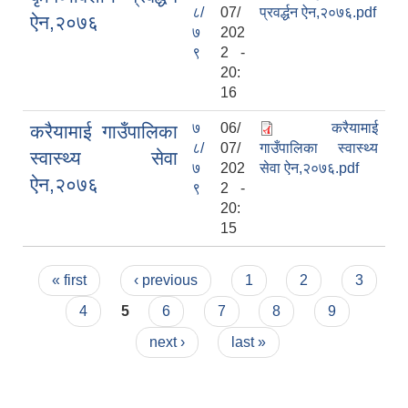
८/
07/
प्रवर्द्धन ऐन,२०७६.pdf
ऐन,२०७६
७
202
९
2 -
20:
16
७
06/
करैयामाई
करैयामाई गाउँपालिका
८/
07/
गाउँपालिका स्वास्थ्य
स्वास्थ्य सेवा
७
202
सेवा ऐन,२०७६.pdf
ऐन,२०७६
९
2 -
20:
15
Pages
« first
‹ previous
1
2
3
4
5
6
7
8
9
next ›
last »