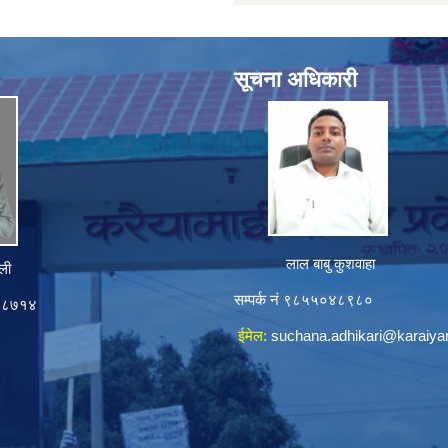
सूचना अधिकारी
लाल बाबु कुशवाहा
ली
सम्पर्क नं ९८५५०४८९८०
०४८७१४
ईमेल:
suchana.adhikari@karaiy