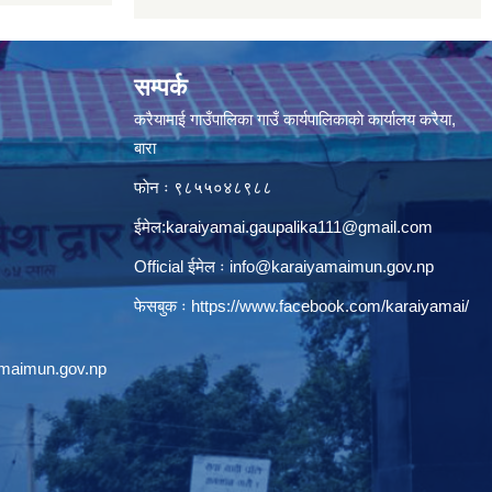
सम्पर्क
करैयामाई गाउँपालिका गाउँ कार्यपालिकाकाे कार्यालय करैया,
बारा
फाेन ः ‌९८५५०४८९८८
ईमेल:
karaiyamai.gaupalika111@gmail.com
Official ईमेल ः
info@karaiyamaimun.gov.np
फेसबुक ः
https://www.facebook.com/karaiyamai/
amaimun.gov.np