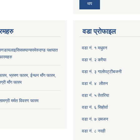
थप
रमहरु
वडा प्रोफाइल
वडा नं. १ मधुवन
रोपणडायलाइसिसक्यान्सरमेरुदण्ड पक्षघात
 फारमहरु
वडा नं. २ करैया
वडा नं. ३ गालाेपट्टीबजनी
फारम, भ्रमण फारम, ईन्धन माँग फारम,
ग्री माँग फारम
वडा नंं. ४ लाैतन
वडा नंं. ५ तेतरिया
 सामग्री मर्मत विवरण फारम
वडा नं. ६ सिहाेर्वा
वडा नं. ७ उमजन
वडा नं. ८ नरही