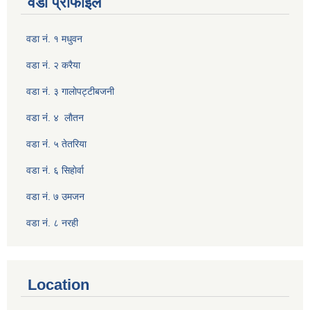
वडा प्रोफाइल
वडा नं. १ मधुवन
वडा नं. २ करैया
वडा नं. ३ गालाेपट्टीबजनी
वडा नंं. ४ लाैतन
वडा नंं. ५ तेतरिया
वडा नं. ६ सिहाेर्वा
वडा नं. ७ उमजन
वडा नं. ८ नरही
Location