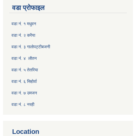
वडा प्रोफाइल
वडा नं. १ मधुवन
वडा नं. २ करैया
वडा नं. ३ गालाेपट्टीबजनी
वडा नंं. ४ लाैतन
वडा नंं. ५ तेतरिया
वडा नं. ६ सिहाेर्वा
वडा नं. ७ उमजन
वडा नं. ८ नरही
Location