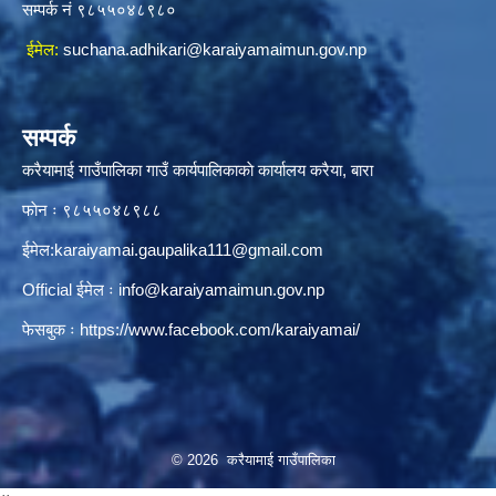
सम्पर्क नं ९८५५०४८९८०
ईमेल:
suchana.adhikari@karaiyamaimun.gov.np
सम्पर्क
करैयामाई गाउँपालिका गाउँ कार्यपालिकाकाे कार्यालय करैया, बारा
फाेन ः ‌९८५५०४८९८८
ईमेल:
karaiyamai.gaupalika111@gmail.com
Official ईमेल ः
info@karaiyamaimun.gov.np
फेसबुक ः
https://www.facebook.com/karaiyamai/
© 2026 करैयामाई गाउँपालिका