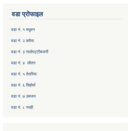
वडा प्रोफाइल
वडा नं. १ मधुवन
वडा नं. २ करैया
वडा नं. ३ गालाेपट्टीबजनी
वडा नंं. ४ लाैतन
वडा नंं. ५ तेतरिया
वडा नं. ६ सिहाेर्वा
वडा नं. ७ उमजन
वडा नं. ८ नरही