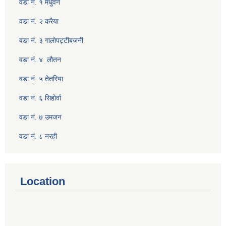
वडा नं. १ मधुवन
वडा नं. २ करैया
वडा नं. ३ गालाेपट्टीबजनी
वडा नंं. ४ लाैतन
वडा नंं. ५ तेतरिया
वडा नं. ६ सिहाेर्वा
वडा नं. ७ उमजन
वडा नं. ८ नरही
Location