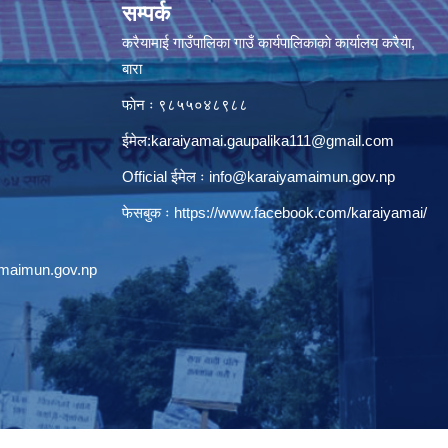
सम्पर्क
करैयामाई गाउँपालिका गाउँ कार्यपालिकाकाे कार्यालय करैया,
बारा
फाेन ः ‌९८५५०४८९८८
ईमेल:
karaiyamai.gaupalika111@gmail.com
Official ईमेल ः
info@karaiyamaimun.gov.np
फेसबुक ः
https://www.facebook.com/karaiyamai/
amaimun.gov.np