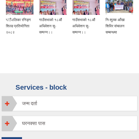
गाउँपालिका रनिङ्ग
गाउँसभाको १८औं
गाउँसभाको १८औं
निःशुल्क आँखा
शिल्ड प्रतियोगिता
अधिवेशन सु-
अधिवेशन सु-
शिविर संचालन
२०८२
सम्पन्न।।
सम्पन्न।।
सम्बन्धमा
Services - block
जन्म दर्ता
घरनक्सा पास