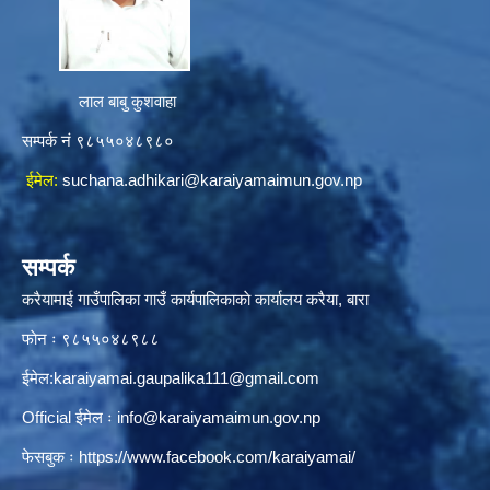
लाल बाबु कुशवाहा
सम्पर्क नं ९८५५०४८९८०
ईमेल:
suchana.adhikari@karaiyamaimun.gov.np
सम्पर्क
करैयामाई गाउँपालिका गाउँ कार्यपालिकाकाे कार्यालय करैया, बारा
फाेन ः ‌९८५५०४८९८८
ईमेल:
karaiyamai.gaupalika111@gmail.com
Official ईमेल ः
info@karaiyamaimun.gov.np
फेसबुक ः
https://www.facebook.com/karaiyamai/